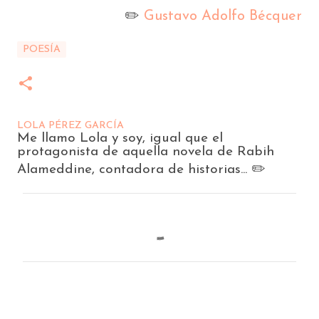
✏️
Gustavo Adolfo Bécquer
POESÍA
LOLA PÉREZ GARCÍA
Me llamo Lola y soy, igual que el
protagonista de aquella novela de Rabih
Alameddine, contadora de historias... ✏️
C
o
m
e
n