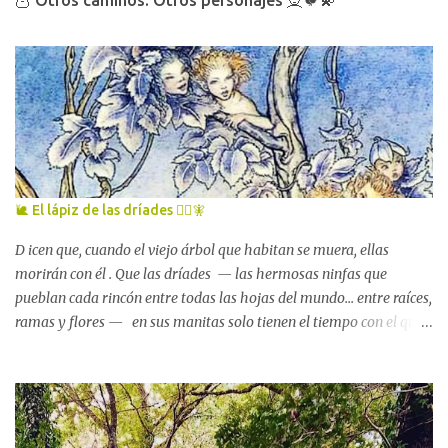
🦉 Otros caminos. Otros personajes 🧝🐦💫
🐌 El lápiz de las dríades 🧚‍♀️🧚
D icen que, cuando el viejo árbol que habitan se muera, ellas
morirán con él . Que las dríades — las hermosas ninfas que
pueblan cada rincón entre todas las hojas del mundo... entre raíces,
ramas y flores — en sus manitas solo tienen el tiempo con el que
cuenta el árbol al que están unidas . La tarde que las vi por primera
vez , una de esas tardes luminosas y tibias de principios de febrero
en las que la vida se afana por renacer con tanta fuerza que es
imposible que, sobre la tierra, haya alguna criatura — por
anciana o niña que sea — que no perciba esa lucha, que no se