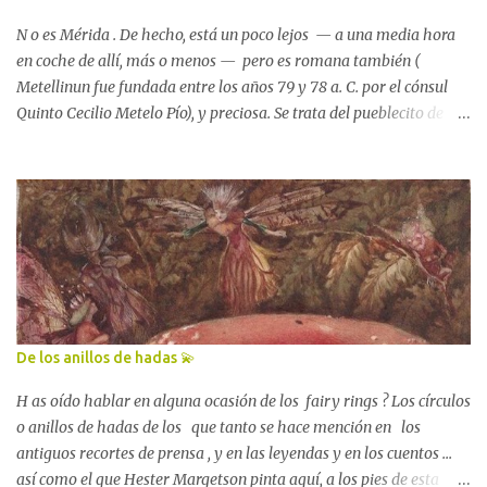
resolviera el paso de la vida al de la muerte. O el de su muerte a su
vida... Algo lo haría tropezar en medio de la locura . Angustiado, se
N o es Mérida . De hecho, está un poco lejos — a una media hora
vio ...
en coche de allí, más o menos — pero es romana también (
Metellinun fue fundada entre los años 79 y 78 a. C. por el cónsul
Quinto Cecilio Metelo Pío), y preciosa. Se trata del pueblecito de
Hernán Cortés , el conquistador del Imperio azteca. Está lleno de
historia... ahora que lo pienso, viajero, creo que nunca he visitado
un lugar tan pequeño y, a la vez, tan repletito de todo lo bello . A
ver, echa cuenta de lo que descubrí paso tras paso y ya verás como
acabas sacando una conclusión bastante bastante parecida. Es la
cuna del conquistador, ya ves. Y para él, en su honor, se erige una
estatua en una plaza grande y bonita . Voy a buscar una foto de
ella, espera, porfa. 🙏🏻 Lola Pérez García, "Estatua de Hernán
Cortés en Medellín" Mira, es esta. De la plaza enterita no tengo
De los anillos de hadas 💫
ninguna imagen, 🤦🏻‍♀️ lo siento. Pero sigamos enumerando, viajero.
No nos detengamos que aún nos queda mucho camino por andar y
H as oído hablar en alguna ocasión de los fairy rings ? Los círculos
muchos...
o anillos de hadas de los que tanto se hace mención en los
antiguos recortes de prensa , y en las leyendas y en los cuentos ...
así como el que Hester Margetson pinta aquí, a los pies de esta