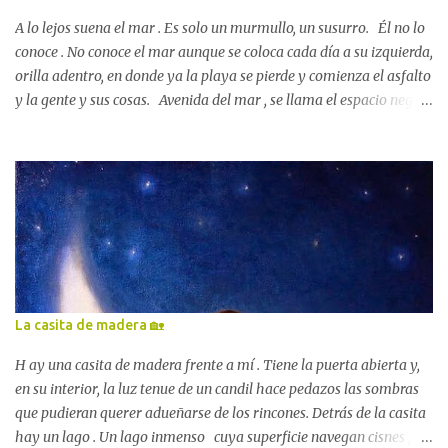
A lo lejos suena el mar . Es solo un murmullo, un susurro. Él no lo
conoce . No conoce el mar aunque se coloca cada día a su izquierda,
orilla adentro, en donde ya la playa se pierde y comienza el asfalto
y la gente y sus cosas. Avenida del mar , se llama el espacio negro
por el que él trota, desde el alba hasta bien entrada la madrugada:
avenida del mar . Su dueño lo golpea con un látigo rabioso cada
vez que aparta la vista del frente, siguiendo el rastro del murmullo.
Y cuando no es su dueño es el miedo. El miedo que se extiende por
todas partes, que forma pitidos, vehículos que pasan a su lado casi
rozándolo, casi pisándole las pezuñas… Se llama Calígula, por
aquello de que su amo es un historiador fracasado. Tiene las crines
blancas trenzadas y la cola larga que apenas mueve para sacudirse
una mosca. Tiene muchos años y unas orejeras que no le dejan ver
La casita de madera 🏡
el mar. Mis vacaciones de verano las paso, día sí día
también, sentado en la lustro...
H ay una casita de madera frente a mí . Tiene la puerta abierta y,
en su interior, la luz tenue de un candil hace pedazos las sombras
que pudieran querer adueñarse de los rincones. Detrás de la casita
hay un lago . Un lago inmenso cuya superficie navegan cisnes ,