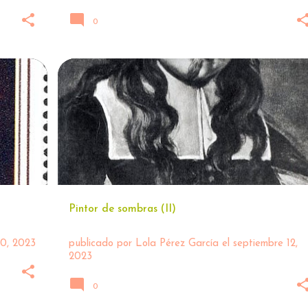
0
+
1
ARTE
CARAVAGGIO 🖌
+
1
Pintor de sombras (II)
10, 2023
publicado por
Lola Pérez García
el
septiembre 12,
2023
0