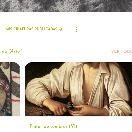
MIS CRIATURAS PUBLICADAS 🌙
como
Arte
VER TOD
+
1
ARTE
CARAVAGGIO 🖌
+
1
Pintor de sombras (VI)