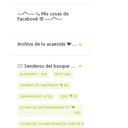
~~•°•.~~ 🦦 Mis cosas de
Facebook 🙈 ~~.•°•~~
Archivo de lo acaecido 🐦✨️✨️
🧝‍♂️ Senderos del bosque 🦄 🪷
ALQUIMIA ✨️
34
ARTE
46
CAMINO DE SANTIAGO 👣
9
CARAVAGGIO 🖌
11
CINE 🎥
1
COSAS DE EXTREMADURA 💚🤍🖤
18
COSAS DE LA NATURALEZA QUE ME RODEA 🌱🐇