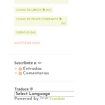
21
COSAS DE LIBROS 📚
63
COSAS DE PROFE ITINERANTE 📚
31
CUENTOS
54
CUENTOS DE BROCELIANDA
115
MOSTRAR MÁS
DE MI CUADERNITO DE NOTAS ✏️
20
Suscríbete a: ✏️
DE TODAS LAS CRIATURAS QUE HABITAN EL REINO MÁGICO
Entradas
50
Comentarios
DOCUMENTALES 📺
4
EL ARTE PERDIDO 🖌
4
Traduce 💬
EL BOSQUE EN LA LITERATURA 🍂
Powered by
Translate
22