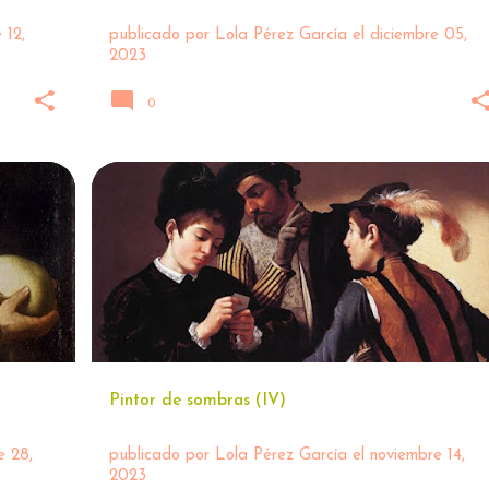
 12,
publicado por
Lola Pérez García
el
diciembre 05,
2023
0
+
1
ARTE
CARAVAGGIO 🖌
+
1
Pintor de sombras (IV)
e 28,
publicado por
Lola Pérez García
el
noviembre 14,
2023