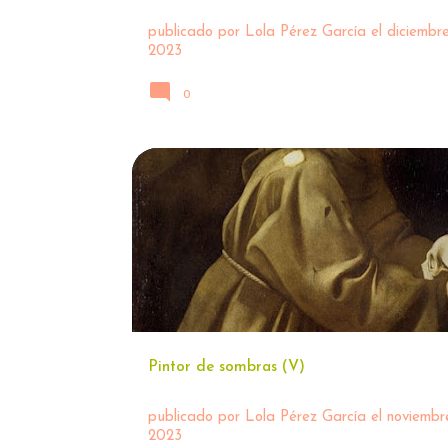
publicado por
Lola Pérez García
el
diciembre
2023
0
ARTE
CARAVAGGIO 🖌
Pintor de sombras (V)
publicado por
Lola Pérez García
el
noviembr
2023