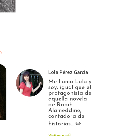
O
Lola Pérez García
Me llamo Lola y
soy, igual que el
protagonista de
aquella novela
de Rabih
Alameddine,
contadora de
historias... ✏️
Visitar perfil