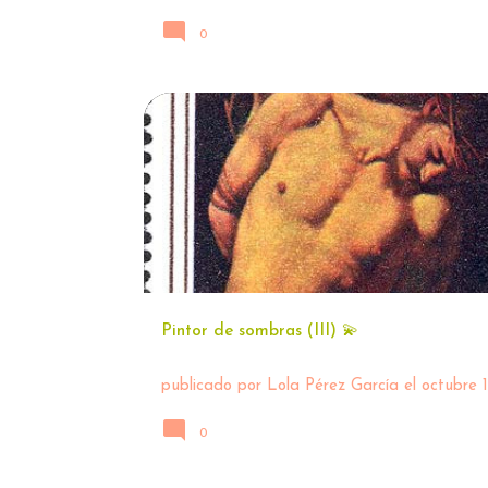
0
ARTE
CARAVAGGIO 🖌
Pintor de sombras (III) 💫
publicado por
Lola Pérez García
el
octubre 
0