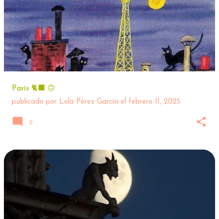
París 🐈‍⬛ 🙃
publicado por
Lola Pérez García
el
febrero 11, 2025
0