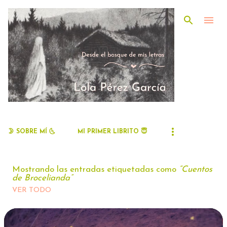
Ir al contenido principal
🌛 SOBRE MÍ 🌜
MI PRIMER LIBRITO 😇
Mostrando las entradas etiquetadas como
Cuentos
de Brocelianda
VER TODO