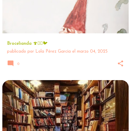
Brocelianda 🍄🧚‍♀️🐦
publicado por
Lola Pérez García
el
marzo 04, 2025
0