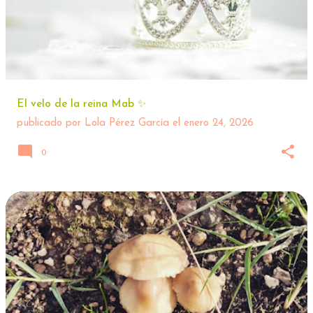
El velo de la reina Mab ✨️
publicado por
Lola Pérez García
el
enero 24, 2026
0