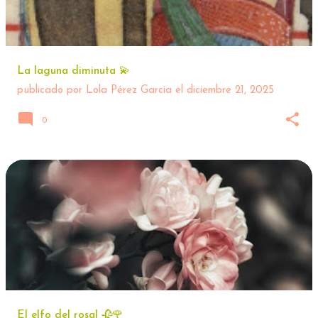
La laguna diminuta 💫
publicado por
Lola Pérez García
el
diciembre 21, 2025
0
El elfo del rosal 🥀🌹