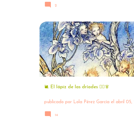
2
🐌 El lápiz de las dríades 🧚‍♀️🧚
publicado por
Lola Pérez García
el
abril 05,
14