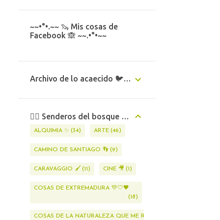
~~•°•.~~ 🦦 Mis cosas de
Facebook 🙈 ~~.•°•~~
Archivo de lo acaecido 🐦✨️✨️
🧝‍♂️ Senderos del bosque 🦄 🪷
ALQUIMIA ✨️
34
ARTE
46
CAMINO DE SANTIAGO 👣
9
CARAVAGGIO 🖌
11
CINE 🎥
1
COSAS DE EXTREMADURA 💚🤍🖤
18
COSAS DE LA NATURALEZA QUE ME RODEA 🌱🐇