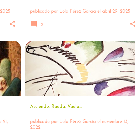
 2025
publicado por
Lola Pérez García
el
abril 29, 2025
0
+
3
COSAS DE LIBROS 📚
+
4
Asciende. Rueda. Vuela...
 21,
publicado por
Lola Pérez García
el
noviembre 13,
2022