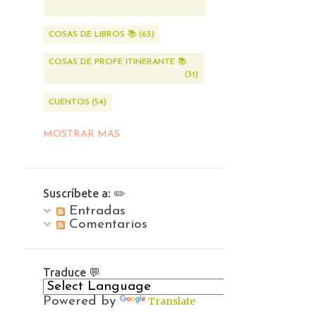
21
COSAS DE LIBROS 📚
63
COSAS DE PROFE ITINERANTE 📚
31
CUENTOS
54
CUENTOS DE BROCELIANDA
115
MOSTRAR MÁS
DE MI CUADERNITO DE NOTAS ✏️
20
Suscríbete a: ✏️
DE TODAS LAS CRIATURAS QUE HABITAN EL REINO MÁGICO
Entradas
50
Comentarios
DOCUMENTALES 📺
4
EL ARTE PERDIDO 🖌
4
Traduce 💬
EL BOSQUE EN LA LITERATURA 🍂
Powered by
Translate
22