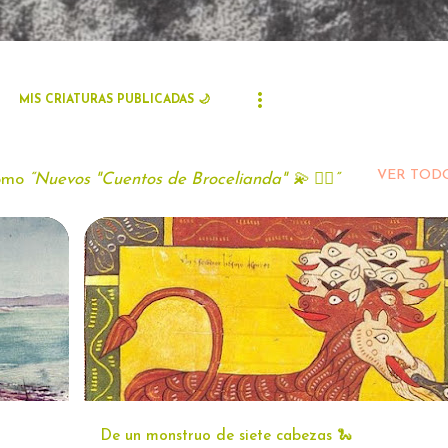
MIS CRIATURAS PUBLICADAS 🌙
VER TOD
como
Nuevos "Cuentos de Brocelianda" 💫 🧝‍♀️
+
4
ARTE
COSAS DE PROFE ITINERANTE 📚
+
4
De un monstruo de siete cabezas 🐍