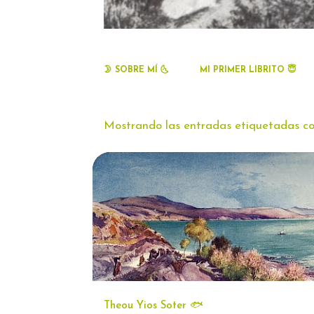
🌛 SOBRE MÍ 🌜
MI PRIMER LIBRITO 😇
Mostrando las entradas etiquetadas 
E
ARTE
COSAS DE PROFE ITINERANTE 📚
n
t
r
a
d
a
Theou Yios Soter 🐟