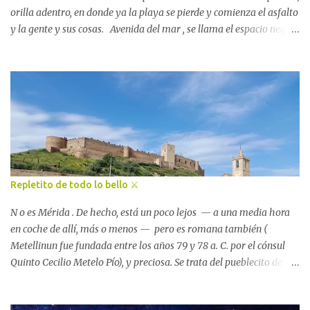
orilla adentro, en donde ya la playa se pierde y comienza el asfalto
y la gente y sus cosas. Avenida del mar , se llama el espacio negro
por el que él trota, desde el alba hasta bien entrada la madrugada:
avenida del mar . Su dueño lo golpea con un látigo rabioso cada
vez que aparta la vista del frente, siguiendo el rastro del murmullo.
Y cuando no es su dueño es el miedo. El miedo que se extiende por
todas partes, que forma pitidos, vehículos que pasan a su lado casi
rozándolo, casi pisándole las pezuñas… Se llama Calígula, por
aquello de que su amo es un historiador fracasado. Tiene las crines
blancas trenzadas y la cola larga que apenas mueve para sacudirse
una mosca. Tiene muchos años y unas orejeras que no le dejan ver
Repletito de todo lo bello ⚔️
el mar. Mis vacaciones de verano las paso, día sí día
también, sentado en la lustro...
N o es Mérida . De hecho, está un poco lejos — a una media hora
en coche de allí, más o menos — pero es romana también (
Metellinun fue fundada entre los años 79 y 78 a. C. por el cónsul
Quinto Cecilio Metelo Pío), y preciosa. Se trata del pueblecito de
Hernán Cortés , el conquistador del Imperio azteca. Está lleno de
historia... ahora que lo pienso, viajero, creo que nunca he visitado