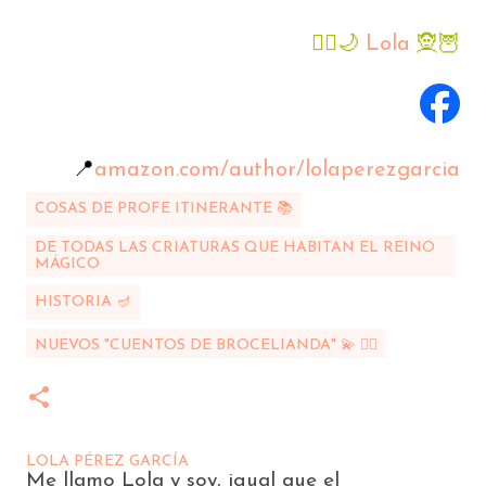
🧚‍♀️🌙
Lola
🧝🦉
📍
amazon.com/author/lolaperezgarcia
COSAS DE PROFE ITINERANTE 📚
DE TODAS LAS CRIATURAS QUE HABITAN EL REINO
MÁGICO
HISTORIA 🪔
NUEVOS "CUENTOS DE BROCELIANDA" 💫 🧝‍♀️
LOLA PÉREZ GARCÍA
Me llamo Lola y soy, igual que el