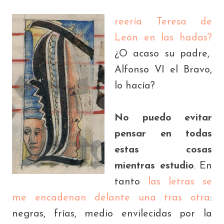
reería Teresa de
León en las hadas?
¿O acaso su padre,
Alfonso VI el Bravo,
lo hacía?
No puedo evitar
pensar en todas
estas cosas
mientras estudio
. En
tanto
las letras se
me encadenan delante una tras otra
:
negras, frías, medio envilecidas por la