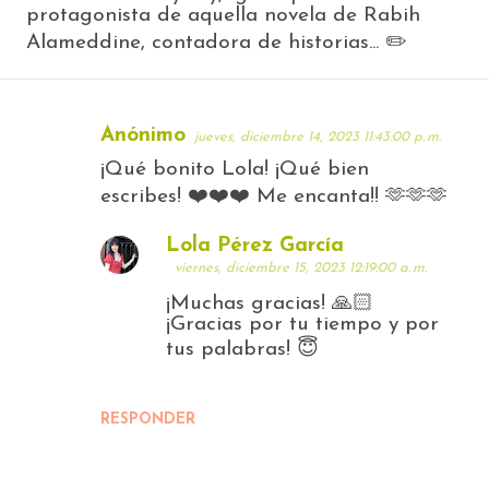
protagonista de aquella novela de Rabih
Alameddine, contadora de historias... ✏️
Anónimo
jueves, diciembre 14, 2023 11:43:00 p. m.
C
¡Qué bonito Lola! ¡Qué bien
o
escribes! ❤️❤️❤️ Me encanta!! 🫶🫶🫶
m
Lola Pérez García
e
viernes, diciembre 15, 2023 12:19:00 a. m.
n
¡Muchas gracias! 🙏🏻
¡Gracias por tu tiempo y por
t
tus palabras! 😇
a
r
RESPONDER
i
o