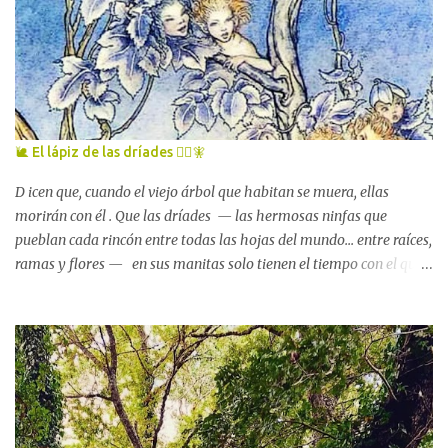
🐌 El lápiz de las dríades 🧚‍♀️🧚
D icen que, cuando el viejo árbol que habitan se muera, ellas
morirán con él . Que las dríades — las hermosas ninfas que
pueblan cada rincón entre todas las hojas del mundo... entre raíces,
ramas y flores — en sus manitas solo tienen el tiempo con el que
cuenta el árbol al que están unidas . La tarde que las vi por primera
vez , una de esas tardes luminosas y tibias de principios de febrero
en las que la vida se afana por renacer con tanta fuerza que es
imposible que, sobre la tierra, haya alguna criatura — por
anciana o niña que sea — que no perciba esa lucha, que no se
estremezca ante ese grito mudo. John William Waterhouse,
Hamadríade (1895) Que no alce los ojos al cielo y suspire de alivio: