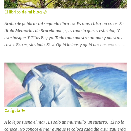
— Ya se van — se oirá decir a todos los ojos, muy bajito, casi con
miedo — : las sombras, todas las sombras se van ya ... Esa tarde —
El librito de mi blog 🌙
decía — , las dríades me hicieron un regalo: el precioso lápiz que
unos duendes elaboraron para mí , siglos atrás...
Acabo de publicar mi segundo libro . ☺️ Es muy chico, no creas. Se
titula Memorias de Brocelianda , y es todo lo que es este blog. Y
este bosque. Y Titus B. y yo. Todo todo nuestro mundo y nuestras
cosas. Eso es, sin duda. Sí, sí. Ojalá lo leas y ojalá nos encuentres
entre sus páginas color crema. Es lo que quise al componerlo, que
fuera una casa para ti . Y que te arropase si te hacía falta, igual que
al duende lo arropa la colcha de lino verde kiwi en cuantito tiene
algo de frío. Y que sea tu refugio , también. Y que me lo digas, si
puedes (o si quieres)... que me digas que lo conoces, que lo tienes
entre tus dedos, que te acompaña, que me harás muy feliz. 😇 📍
amazon.com/author/lolaperezgarcia 💫
Calígula 🐎
A lo lejos suena el mar . Es solo un murmullo, un susurro. Él no lo
conoce . No conoce el mar aunque se coloca cada día a su izquierda,