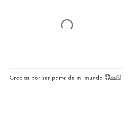
s
Gracias por ser parte de mi mundo 😇🙏🏻
P
u
b
l
i
c
a
r
u
n