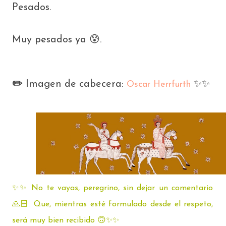
Pesados.
Muy pesados ya 😰.
✏️
Imagen de cabecera:
✨️✨️
Oscar Herrfurth
✨️✨️ No te vayas, peregrino, sin dejar un comentario
🙏🏻.
Que, mientras esté formulado desde el respeto,
será muy bien recibido
🙃✨️✨️