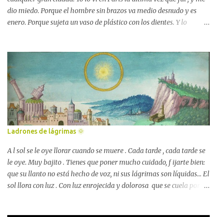
lug...
dio miedo. Porque el hombre sin brazos va medio desnudo y es
enero. Porque sujeta un vaso de plástico con los dientes. Y lo
mueve. Lo zocotrea haciendo sonar las cuatro monedas que lleva
dentro. Como una esquila cansina. Lo zocotrea mientras gruñe. No
habla — n o sé si habla —, solo gruñe. Y se me acerca sin brazos, a
mí, que me cruzo con él en esa calle. Y me da miedo su esquila de
plástico y céntimos. Su boca grande hecha de gruñidos. Su cuerpo
mutilado. Y aprieto el paso. No quiero sentir el frío de esos brazos
que no existen. No quiero escuchar su voz ahogada por un vaso de
limosnas. Y huyo. ✏️ Imagen de cabecera: Henri Royer,
Montmartre sous la pluie Este relato apareció publicado , por
Ladrones de lágrimas 🌞
primera vez, el día 1 de octubre de 2013 en el número 9 de la
Revista Literaria Monolito y, después — el 7 de enero d...
A l sol se le oye llorar cuando se muere . Cada tarde , cada tarde se
le oye. Muy bajito . Tienes que poner mucho cuidado, f ijarte bien:
que su llanto no está hecho de voz, ni sus lágrimas son líquidas... El
sol llora con luz . Con luz enrojecida y dolorosa que se cuela por
entre los raíles de las vías del tren, y se condensa en charquitos de
lágrimas que te salpican cuando los vagones del convoy les pasan