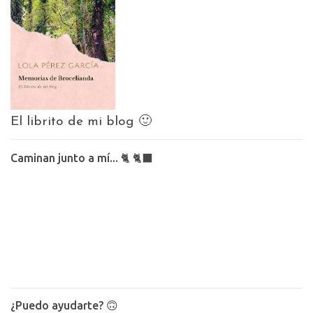
El librito de mi blog 🙂
Caminan junto a mí... 🐈 🐈‍⬛
¿Puedo ayudarte? 🙃