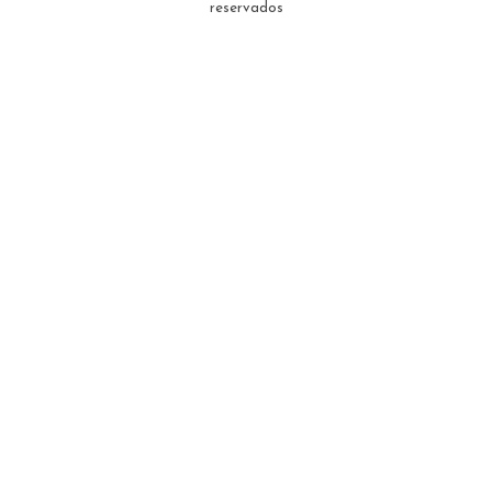
calles tan viejit...
reservados