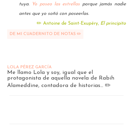
tuya.
Yo
poseo las estrellas
porque jamás nadie
antes que yo soñó con poseerlas
.
✏️
Antoine de Saint-Exupéry,
El principito
DE MI CUADERNITO DE NOTAS ✏️
LOLA PÉREZ GARCÍA
Me llamo Lola y soy, igual que el
protagonista de aquella novela de Rabih
Alameddine, contadora de historias... ✏️
C
o
m