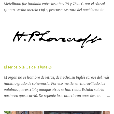
Metellinun fue fundada entre los años 79 y 78 a. C. por el cónsul
Quinto Cecilio Metelo Pío), y preciosa. Se trata del pueblecito de
Hernán Cortés , el conquistador del Imperio azteca. Está lleno de
historia... ahora que lo pienso, viajero, creo que nunca he visitado
un lugar tan pequeño y, a la vez, tan repletito de todo lo bello . A
ver, echa cuenta de lo que descubrí paso tras paso y ya verás como
acabas sacando una conclusión bastante bastante parecida. Es la
cuna del conquistador, ya ves. Y para él, en su honor, se erige una
estatua en una plaza grande y bonita . Voy a buscar una foto de
ella, espera, porfa. 🙏🏻 Lola Pérez García, "Estatua de Hernán
Cortés en Medellín" Mira, es esta. De la plaza enterita no tengo
El ser bajo la luz de la luna 🌙
ninguna imagen, 🤦🏻‍♀️ lo siento. Pero sigamos enumerando, viajero.
No nos detengamos que aún nos queda mucho camino por andar y
M organ no es hombre de letras; de hecho, su inglés carece del más
muchos...
mínimo grado de coherencia. Por eso me tienen maravillado las
palabras que escribió, aunque otros se han reído. Estaba solo la
noche en que ocurrió. De repente lo acometieron unos deseos
incontenibles de escribir, y tomando la pluma redactó lo siguiente:
«Me llamo Howard Phillips. Vivo en la calle College, 66,