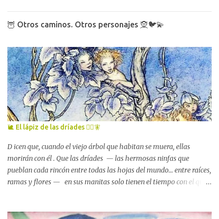
🦉 Otros caminos. Otros personajes 🧝🐦💫
🐌 El lápiz de las dríades 🧚‍♀️🧚
D icen que, cuando el viejo árbol que habitan se muera, ellas
morirán con él . Que las dríades — las hermosas ninfas que
pueblan cada rincón entre todas las hojas del mundo... entre raíces,
ramas y flores — en sus manitas solo tienen el tiempo con el que
cuenta el árbol al que están unidas . La tarde que las vi por primera
vez , una de esas tardes luminosas y tibias de principios de febrero
en las que la vida se afana por renacer con tanta fuerza que es