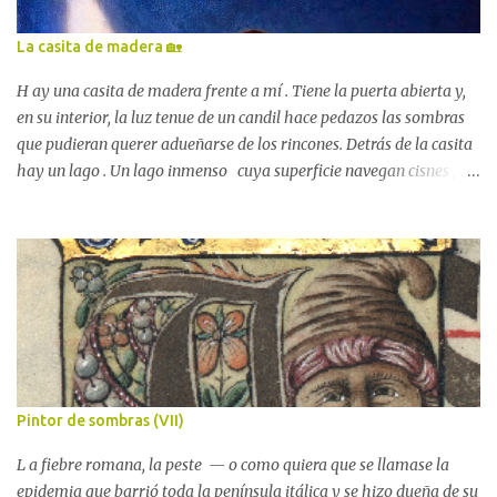
bonito estar allí. Los árboles del parque de San Francisco hicieron
mucho más llevadera mi saudade de la casita y del lago . Y del
La casita de madera 🏡
pequeño duende dormido , claro. 😊 Había muchísimos, mira:
Parque de San Francisco, Badajoz Badajoz estaba radiante. Sus
H ay una casita de madera frente a mí . Tiene la puerta abierta y,
calles tan viejit...
en su interior, la luz tenue de un candil hace pedazos las sombras
que pudieran querer adueñarse de los rincones. Detrás de la casita
hay un lago . Un lago inmenso cuya superficie navegan cisnes ,
decenas de cisnes. Desde el cielo la luna me mira . Una luna muy
grande que parece ansiosa por enjugar sus rayos en esas aguas
calmas del anochecer temprano de principios de otoño. Titus B.
está conmigo , s entado en la hierba y abrazado al Libro grande .
Está más delgado. Está más viejo. Quiere que vayamos a la casita
de madera . Que subamos los pocos peldaños que separan la
tierra de su puerta y entremos . Entremos sin llamar. La casita de
madera es nuestra . Theodor Kittelsen Tiene que ser nuestra
porque antes no estaba y ahora está. Porque este bosque mágico la
Pintor de sombras (VII)
ha levantado para nosotros . Y nosotros andamos hacia ella .
Recorremos muy poquitos pasos, d...
L a fiebre romana, la peste — o como quiera que se llamase la
epidemia que barrió toda la península itálica y se hizo dueña de su