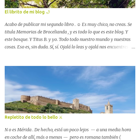
blancas trenzadas y la cola larga que apenas mueve para sacudirse
una mosca. Tiene muchos años y unas orejeras que no le dejan ver
El librito de mi blog 🌙
el mar. Mis vacaciones de verano las paso, día sí día
también, sentado en la lustro...
Acabo de publicar mi segundo libro . ☺️ Es muy chico, no creas. Se
titula Memorias de Brocelianda , y es todo lo que es este blog. Y
este bosque. Y Titus B. y yo. Todo todo nuestro mundo y nuestras
cosas. Eso es, sin duda. Sí, sí. Ojalá lo leas y ojalá nos encuentres
entre sus páginas color crema. Es lo que quise al componerlo, que
fuera una casa para ti . Y que te arropase si te hacía falta, igual que
al duende lo arropa la colcha de lino verde kiwi en cuantito tiene
algo de frío. Y que sea tu refugio , también. Y que me lo digas, si
puedes (o si quieres)... que me digas que lo conoces, que lo tienes
entre tus dedos, que te acompaña, que me harás muy feliz. 😇 📍
amazon.com/author/lolaperezgarcia 💫
Repletito de todo lo bello ⚔️
N o es Mérida . De hecho, está un poco lejos — a una media hora
en coche de allí, más o menos — pero es romana también (