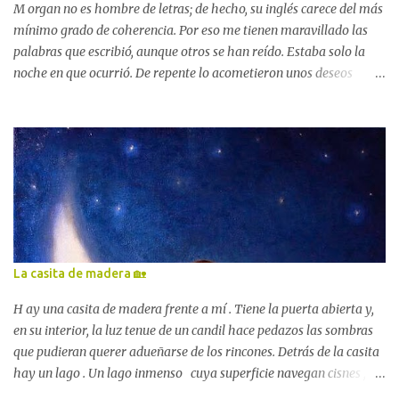
No nos detengamos que aún nos queda mucho camino por andar y
M organ no es hombre de letras; de hecho, su inglés carece del más
muchos...
mínimo grado de coherencia. Por eso me tienen maravillado las
palabras que escribió, aunque otros se han reído. Estaba solo la
noche en que ocurrió. De repente lo acometieron unos deseos
incontenibles de escribir, y tomando la pluma redactó lo siguiente:
«Me llamo Howard Phillips. Vivo en la calle College, 66,
Providence, Rhode Island. El 24 de noviembre de 1927 — no sé
siquiera en qué año estamos — me quedé dormido y tuve un
sueño; y desde entonces me ha sido imposible despertar. » Mi
sueño empezó en un paraje húmedo, pantanoso y cubierto de
cañas, bajo un cielo gris y otoñal, con un abrupto acantilado de
roca cubierta de líquenes, al norte. Impulsado por una vaga
curiosidad, subí por una grieta o hendidura de dicho precipicio,
La casita de madera 🏡
observando entonces que a uno y otro lado de las paredes se
abrían las negras bocas de numerosas madrigueras que se
H ay una casita de madera frente a mí . Tiene la puerta abierta y,
adentraban en las profundidades de la meseta rocosa. »En varios
en su interior, la luz tenue de un candil hace pedazos las sombras
lug...
que pudieran querer adueñarse de los rincones. Detrás de la casita
hay un lago . Un lago inmenso cuya superficie navegan cisnes ,
decenas de cisnes. Desde el cielo la luna me mira . Una luna muy