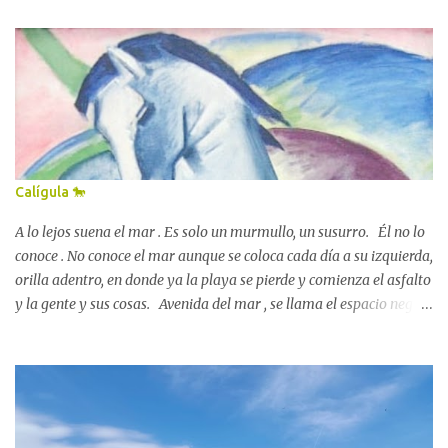
fuera una casa para ti . Y que te arropase si te hacía falta, igual que
al duende lo arropa la colcha de lino verde kiwi en cuantito tiene
algo de frío. Y que sea tu refugio , también. Y que me lo digas, si
puedes (o si quieres)... que me digas que lo conoces, que lo tienes
entre tus dedos, que te acompaña, que me harás muy feliz. 😇 📍
amazon.com/author/lolaperezgarcia 💫
Calígula 🐎
A lo lejos suena el mar . Es solo un murmullo, un susurro. Él no lo
conoce . No conoce el mar aunque se coloca cada día a su izquierda,
orilla adentro, en donde ya la playa se pierde y comienza el asfalto
y la gente y sus cosas. Avenida del mar , se llama el espacio negro
por el que él trota, desde el alba hasta bien entrada la madrugada:
avenida del mar . Su dueño lo golpea con un látigo rabioso cada
vez que aparta la vista del frente, siguiendo el rastro del murmullo.
Y cuando no es su dueño es el miedo. El miedo que se extiende por
todas partes, que forma pitidos, vehículos que pasan a su lado casi