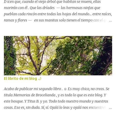
D icen que, cuando el viejo árbol que habitan se muera, ellas
morirán con él . Que las dríades — las hermosas ninfas que
pueblan cada rincón entre todas las hojas del mundo... entre raíces,
ramas y flores — en sus manitas solo tienen el tiempo con el que
cuenta el árbol al que están unidas . La tarde que las vi por primera
vez , una de esas tardes luminosas y tibias de principios de febrero
en las que la vida se afana por renacer con tanta fuerza que es
imposible que, sobre la tierra, haya alguna criatura — por
anciana o niña que sea — que no perciba esa lucha, que no se
estremezca ante ese grito mudo. John William Waterhouse,
Hamadríade (1895) Que no alce los ojos al cielo y suspire de alivio:
— Ya se van — se oirá decir a todos los ojos, muy bajito, casi con
miedo — : las sombras, todas las sombras se van ya ... Esa tarde —
El librito de mi blog 🌙
decía — , las dríades me hicieron un regalo: el precioso lápiz que
unos duendes elaboraron para mí , siglos atrás...
Acabo de publicar mi segundo libro . ☺️ Es muy chico, no creas. Se
titula Memorias de Brocelianda , y es todo lo que es este blog. Y
este bosque. Y Titus B. y yo. Todo todo nuestro mundo y nuestras
cosas. Eso es, sin duda. Sí, sí. Ojalá lo leas y ojalá nos encuentres
entre sus páginas color crema. Es lo que quise al componerlo, que