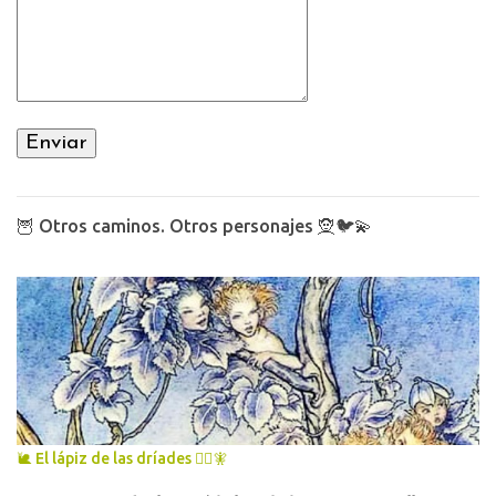
🦉 Otros caminos. Otros personajes 🧝🐦💫
🐌 El lápiz de las dríades 🧚‍♀️🧚