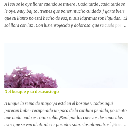
Revista Literaria Monolito y, después — el 7 de enero d...
A l sol se le oye llorar cuando se muere . Cada tarde , cada tarde se
le oye. Muy bajito . Tienes que poner mucho cuidado, f ijarte bien:
que su llanto no está hecho de voz, ni sus lágrimas son líquidas... El
sol llora con luz . Con luz enrojecida y dolorosa que se cuela por
entre los raíles de las vías del tren, y se condensa en charquitos de
lágrimas que te salpican cuando los vagones del convoy les pasan
por encima. Y los deshacen... En mil gotitas. Los deshacen. Por eso
a todo el mundo le gustan las estaciones de tren . Por eso les gusta
sentarse al atardecer en los bancos de piedra que jalonan sus
andenes. A esperar. Y mirar arriba . Arriba. Por encima de la
cabeza del hombre de la bandera. Al cielo . Y, aunque sé que no me
creerás, te voy a contar un secreto: presta atención, porque no
sabes que muchos de los viajeros que ves a esa hora en los andenes
Del bosque y su desasosiego
ni siquiera lo son. No sabes que no están allí para coger un tren. Ni
que algunos quizá mueran sin haber subido a uno....
A unque la reina de mayo ya está en el bosque y todos aquí
parecen haber recuperado un poco de la cordura perdida, yo siento
que nada nada es como solía. ¿Será por los cuervos desconocidos
esos que se ven al atardecer posados sobre los almendros? ¿Acaso
por el montón de hojas que un viento ni más revoltoso ha hecho