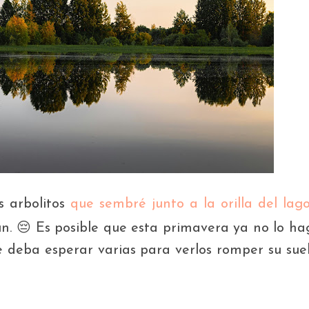
s arbolitos
que sembré junto a la orilla del lag
. 😔 Es posible que esta primavera ya no lo ha
e deba esperar varias para verlos romper su suel