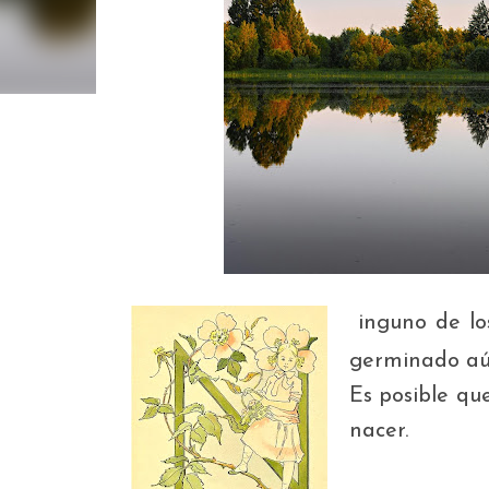
inguno de lo
N
germinado aún
Es posible qu
nacer.