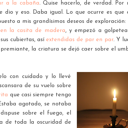
ar a la cabaña
. Quise hacerlo, de verdad. Por
 dio y eso. Daba igual. Lo que ocurre es que 
uesto a mis grandísimos deseos de exploración:
a
en la casita de madera
,
y empezó a golpetea
sus cubiertas,
así
extendidas de par en par
. Y lu
premiante, la criatura se dejó caer sobre el umb
lo con cuidado y lo llevé
cansara de su vuelo sobre
ita
que casi siempre tengo
Estaba agotado, se notaba
ispuse sobre el fuego, el
ba de toda la oscuridad de