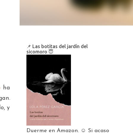
📌 Las botitas del jardín del
sicomoro 😇
o
ha
gan.
o, y
Duerme en Amazon. ☺️ Si acaso