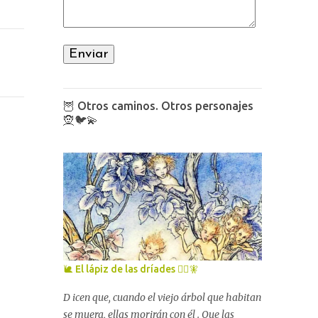
🦉 Otros caminos. Otros personajes
🧝🐦💫
🐌 El lápiz de las dríades 🧚‍♀️🧚
D icen que, cuando el viejo árbol que habitan
se muera, ellas morirán con él . Que las