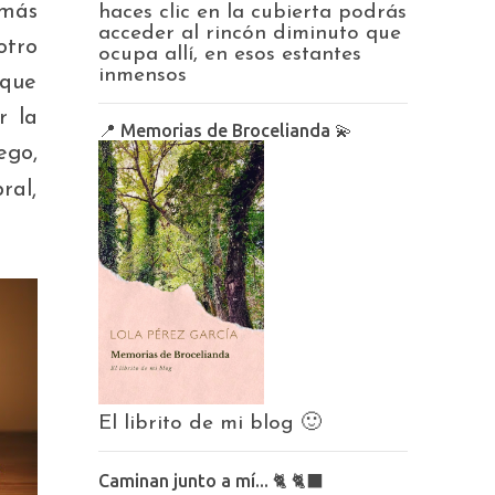
 más
haces clic en la cubierta podrás
acceder al rincón diminuto que
otro
ocupa allí, en esos estantes
inmensos
 que
r la
📍 Memorias de Brocelianda 💫
ego,
ral,
El librito de mi blog 🙂
Caminan junto a mí... 🐈 🐈‍⬛