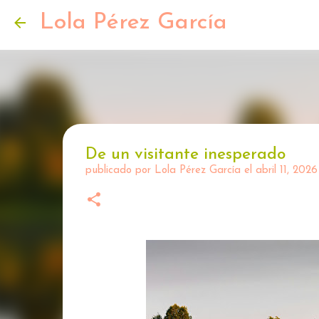
Lola Pérez García
De un visitante inesperado
publicado por
Lola Pérez García
el
abril 11, 2026