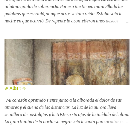
calles tan viejit...
mínimo grado de coherencia. Por eso me tienen maravillado las
palabras que escribió, aunque otros se han reído. Estaba solo la
noche en que ocurrió. De repente lo acometieron unos deseos
incontenibles de escribir, y tomando la pluma redactó lo siguiente:
«Me llamo Howard Phillips. Vivo en la calle College, 66,
Providence, Rhode Island. El 24 de noviembre de 1927 — no sé
siquiera en qué año estamos — me quedé dormido y tuve un
sueño; y desde entonces me ha sido imposible despertar. » Mi
sueño empezó en un paraje húmedo, pantanoso y cubierto de
cañas, bajo un cielo gris y otoñal, con un abrupto acantilado de
roca cubierta de líquenes, al norte. Impulsado por una vaga
curiosidad, subí por una grieta o hendidura de dicho precipicio,
🌿 Alba ✨️✨️
observando entonces que a uno y otro lado de las paredes se
abrían las negras bocas de numerosas madrigueras que se
Mi corazón oprimido siente junto a la alborada el dolor de sus
adentraban en las profundidades de la meseta rocosa. »En varios
amores y el sueño de las distancias. La luz de la aurora lleva
lug...
semillero de nostalgias y la tristeza sin ojos de la médula del alma.
La gran tumba de la noche su negro velo levanta para ocultar con
el día la inmensa cumbre estrellada. William Henry Margetson ,