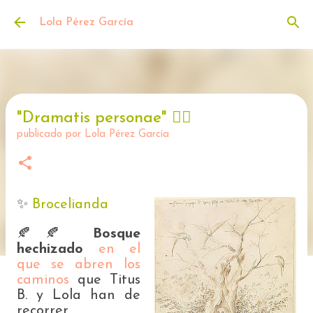
Ir al contenido principal
Lola Pérez García
"Dramatis personae" 🧙‍♂️
publicado por
Lola Pérez García
✨️
Brocelianda
🍂🍂
Bosque
hechizado
en el
que se abren los
caminos
que Titus
B. y Lola han de
recorrer