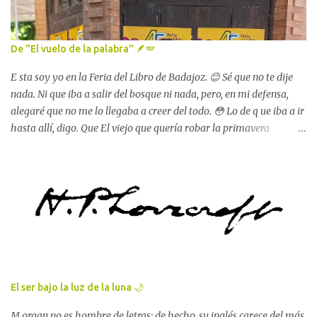
amazon.com/author/lolaperezgarcia 💫
De "El vuelo de la palabra" 🪶🪽
E sta soy yo en la Feria del Libro de Badajoz. 😊 Sé que no te dije
nada. Ni que iba a salir del bosque ni nada, pero, en mi defensa,
alegaré que no me lo llegaba a creer del todo. 😳 Lo de q ue iba a ir
hasta allí, digo. Que El viejo que quería robar la primavera
formaría parte de este librito. Y que el día 16 lo iban a presentar en
la feria. Me hizo mucha ilusión. 😇 El vuelo de la palabra. La
poesía y el cuento en Extremadura en 2026 Lola Pérez García, "El
viejo que quería robar la primavera" Mira, aquí estoy sentada
junto a mis compañeros de El vuelo de la palabra . La poesía y el
cuento en Extremadura en 2026 . Mis compañeros del librito y yo
junto al alcalde de la ciudad y el concejal de cultura Fue muy
bonito estar allí. Los árboles del parque de San Francisco hicieron
mucho más llevadera mi saudade de la casita y del lago . Y del
El ser bajo la luz de la luna 🌙
pequeño duende dormido , claro. 😊 Había muchísimos, mira:
Parque de San Francisco, Badajoz Badajoz estaba radiante. Sus
M organ no es hombre de letras; de hecho, su inglés carece del más