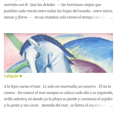
morirán con él . Que las dríades — las hermosas ninfas que
pueblan cada rincón entre todas las hojas del mundo... entre raíces,
ramas y flores — en sus manitas solo tienen el tiempo con el que
cuenta el árbol al que están unidas . La tarde que las vi por primera
vez , una de esas tardes luminosas y tibias de principios de febrero
en las que la vida se afana por renacer con tanta fuerza que es
imposible que, sobre la tierra, haya alguna criatura — por
anciana o niña que sea — que no perciba esa lucha, que no se
estremezca ante ese grito mudo. John William Waterhouse,
Hamadríade (1895) Que no alce los ojos al cielo y suspire de alivio:
— Ya se van — se oirá decir a todos los ojos, muy bajito, casi con
miedo — : las sombras, todas las sombras se van ya ... Esa tarde —
Calígula 🐎
decía — , las dríades me hicieron un regalo: el precioso lápiz que
unos duendes elaboraron para mí , siglos atrás...
A lo lejos suena el mar . Es solo un murmullo, un susurro. Él no lo
conoce . No conoce el mar aunque se coloca cada día a su izquierda,
orilla adentro, en donde ya la playa se pierde y comienza el asfalto
y la gente y sus cosas. Avenida del mar , se llama el espacio negro
por el que él trota, desde el alba hasta bien entrada la madrugada: