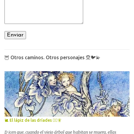
🦉 Otros caminos. Otros personajes 🧝🐦💫
🐌 El lápiz de las dríades 🧚‍♀️🧚
D icen que, cuando el viejo árbol que habitan se muera, ellas