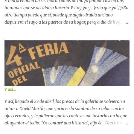
tapas. Unos compuestos por rollos ...
E n Brocelianda no se colocan palos de mayo porque casi no hay
humanos que se decidan a hacerlo. Estoy yo y... ¡creo que ya! 🫠 En
otro tiempo puede que sí, puede que algún druida anciano
dispusiera el suyo a las puertas de su hogar, pero, a día de hoy,
nada de nada. A mi alrededor, las golondrinas se entretienen en
envolver con sus picos los nogales y los robles y los tejos con cintas
de colores — muchas, muchas — . Tantas que los pobrecitos
suspiran agobiadísimos, como queriendo escapar y sin poder. Y los
castores se dedican a rescatar del lago palos de cualquier tamaño.
Y las ardillas toman entre sus mano s diminutas un sinnúmero de
ramas y las disponen como si fueran coronas que luego cubrirán de
flores y terminarán por descansar sobre mi pelo. 😊 Pexels Todas
estas cosas bonitas pasan en torno a mí y a mi sitio frente a las
Y así...
aguas. Y faltan más. Sí, sí. Esto no es todo. Los preparativos para
Beltane son infinitos. Hay mil quehaceres , mil asuntos que
Y así, llegado el 23 de abril, los presos de la galería se volvieron a
resolver. Y el bosque y ...
mirar a David Martín, que yacía en la sombra de su celda con los
ojos cerrados, y le pidieron que les contase una historia con la que
ahuyentar el tedio. "Os contaré una historia", dijo él. "Una historia
de libros, de dragones y de rosas, como manda la fecha, pero sobre