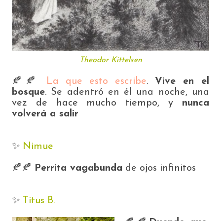
Theodor Kittelsen
🍂🍂
La que esto escribe
.
Vive en el
bosque
. Se adentró en él una noche, una
vez de hace mucho tiempo, y
nunca
volverá a salir
✨️
Nimue
🍂🍂
Perrita vagabunda
de ojos infinitos
✨️
Titus B.