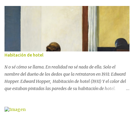
Esperando su regreso ¡Qué haré yo sobre estos campos cogiendo
nidos y ramas, rodeado de la aurora y llena de noche el alma! ¡Qué
haré si tienes tus ojos muertos a las luces claras y no ha de sentir
mi carne el calor de tus miradas! ¿Por qué te perdí por siempre en
aquella tarde clara? Hoy mi pecho está reseco como una estrella
apagada. ✏️ Federico García Lorca 🌸✨️✨️
Habitación de hotel
N o sé cómo se llama. En realidad no sé nada de ella. Solo el
nombre del dueño de los dedos que la retrataron en 1931: Edward
Hopper. Edward Hopper, Habitación de hotel (1931) Y el color del
que estaban pintadas las paredes de su habitación de hotel.
Blanco, que es lo mismo que ninguno. Ninguno como su nombre.
Como su rostro que solo se muestra, ensombrecido, a la mitad.
Como las letras que deberían estar escritas en el libro gordo que
sostiene entre las manos, pero que no están. O que yo no veo.
Nadie es ella y nada la rodea. Bueno, sí. Que la rodea el vacío. Y la
rodea la soledad. Que no son poca cosa. Ni el uno ni la otra. Que no