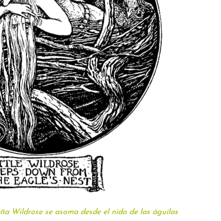
ña Wildrose se asoma desde el nido de las águilas