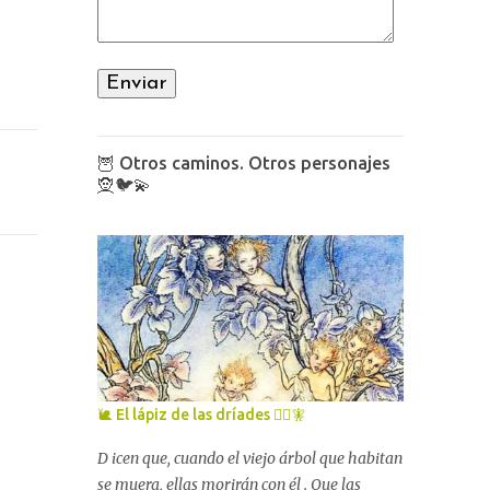
🦉 Otros caminos. Otros personajes
🧝🐦💫
🐌 El lápiz de las dríades 🧚‍♀️🧚
D icen que, cuando el viejo árbol que habitan
se muera, ellas morirán con él . Que las