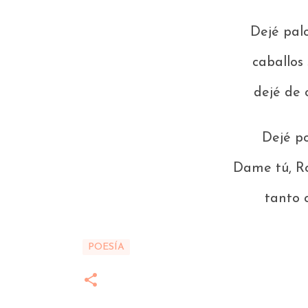
Dejé palo
caballos 
dejé de 
Dejé po
Dame tú, R
tanto 
POESÍA