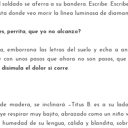
 soldado se aferra a su bandera. Escribe. Escrib
asta donde veo morir la línea luminosa de diaman
es
,
perrita
,
que yo no alcanzo?
, emborrona las letras del suelo y echa a an
 con unos pasos que ahora no son pasos, que
isimula el dolor si corre
.
de madera, se inclinará
Titus B.
es a su lad
—
oye respirar muy bajito, abrazado como un niño v
a humedad de su lengua
,
cálida y blandita
,
sobr