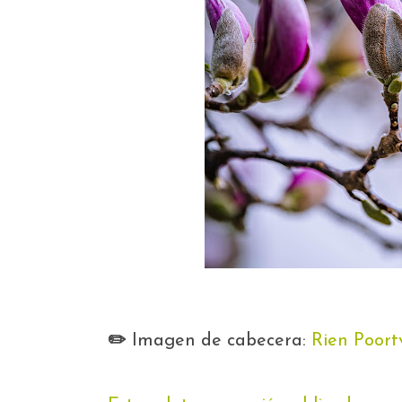
✏️
Imagen de cabecera:
Rien Poortv