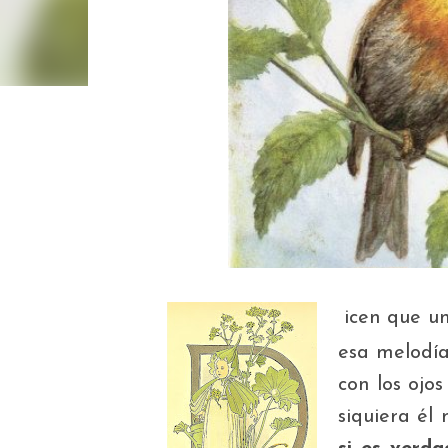
icen que u
D
esa melodía
con los ojo
siquiera él