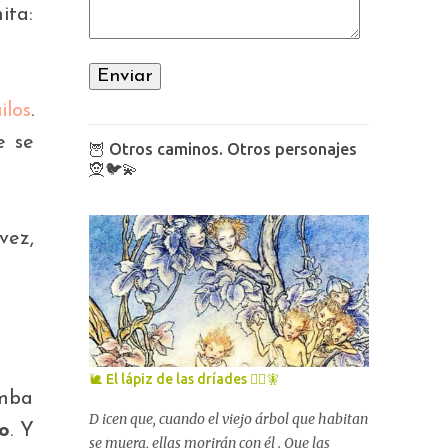
ita:
ilos
.
e se
🦉 Otros caminos. Otros personajes
🧝🐦💫
vez,
🐌 El lápiz de las dríades 🧚‍♀️🧚
umba
D icen que, cuando el viejo árbol que habitan
lo
. Y
se muera, ellas morirán con él . Que las