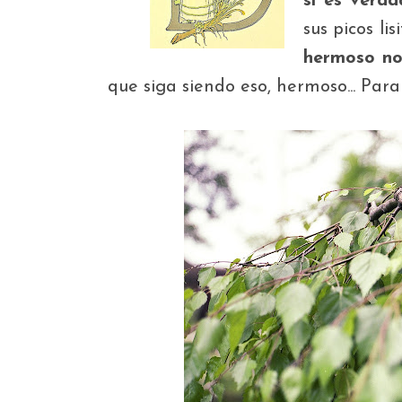
si es verda
sus picos li
hermoso no
que siga siendo eso, hermoso... Par