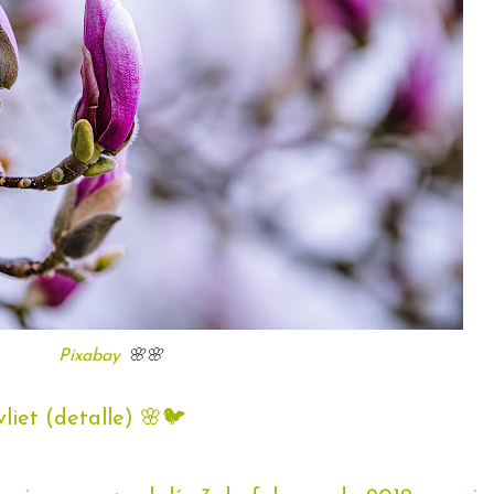
Pixabay
🌸🌸
liet (detalle) 🌸🐦