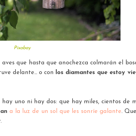
Pixabay
as aves que hasta que anochezca colmarán el bos
ve delante... o con
los diamantes que estoy vi
no hay uno ni hay dos: que hay miles, cientos de m
bran
a la luz de un sol que les sonríe galante
. Que
.