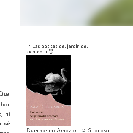
📌 Las botitas del jardín del
sicomoro 😇
 Que
char
, ni
o sé
Duerme en Amazon. ☺️ Si acaso