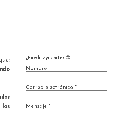
¿Puedo ayudarte? 🙃
que;
Nombre
endo
Correo electrónico
*
iles
 las
Mensaje
*