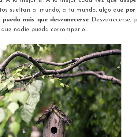
d
. A lo mejor sí. A lo mejor cada vez que desp
sitos sueltan al mundo, a tu mundo, algo que
por
 pueda más que desvanecerse
. Desvanecerse, 
a que nadie pueda corromperlo.