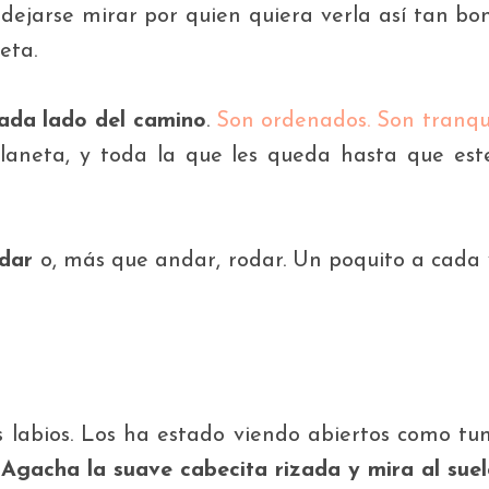
dejarse mirar por quien quiera verla así tan bon
eta.
cada
lado del camino
.
Son ordenados. Son tranqu
planeta, y toda la que les queda hasta que est
ndar
o,
más que andar, rodar. Un poquito a cada 
is labios. Los ha estado viendo abiertos como t
Agacha la suave cabecita rizada y mira al sue