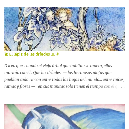
🐌 El lápiz de las dríades 🧚‍♀️🧚
D icen que, cuando el viejo árbol que habitan se muera, ellas
morirán con él . Que las dríades — las hermosas ninfas que
pueblan cada rincón entre todas las hojas del mundo... entre raíces,
ramas y flores — en sus manitas solo tienen el tiempo con el que
cuenta el árbol al que están unidas . La tarde que las vi por primera
vez , una de esas tardes luminosas y tibias de principios de febrero
en las que la vida se afana por renacer con tanta fuerza que es
imposible que, sobre la tierra, haya alguna criatura — por
anciana o niña que sea — que no perciba esa lucha, que no se
estremezca ante ese grito mudo. John William Waterhouse,