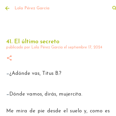
Ir al contenido principal
Lola Pérez García
41. El último secreto
publicado por
Lola Pérez García
el
septiembre 17, 2024
¿Adónde vas
,
Titus B
.
?
—
Dónde vamos, dirás, mujercita.
—
Me mira de pie desde el suelo y, como es