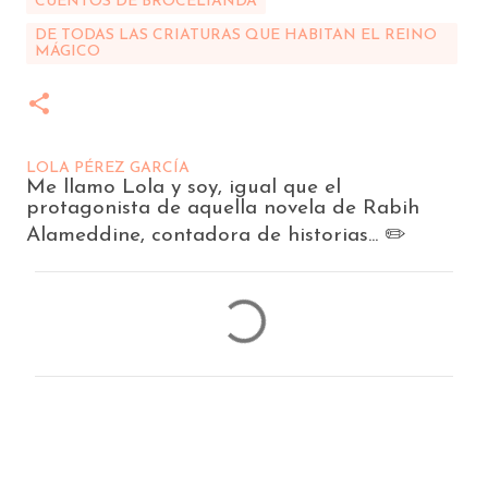
CUENTOS DE BROCELIANDA
DE TODAS LAS CRIATURAS QUE HABITAN EL REINO
MÁGICO
LOLA PÉREZ GARCÍA
Me llamo Lola y soy, igual que el
protagonista de aquella novela de Rabih
Alameddine, contadora de historias... ✏️
C
o
m
e
n