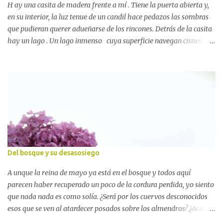
No nos detengamos que aún nos queda mucho camino por andar y
H ay una casita de madera frente a mí . Tiene la puerta abierta y,
muchos...
en su interior, la luz tenue de un candil hace pedazos las sombras
que pudieran querer adueñarse de los rincones. Detrás de la casita
hay un lago . Un lago inmenso cuya superficie navegan cisnes ,
decenas de cisnes. Desde el cielo la luna me mira . Una luna muy
grande que parece ansiosa por enjugar sus rayos en esas aguas
calmas del anochecer temprano de principios de otoño. Titus B.
está conmigo , s entado en la hierba y abrazado al Libro grande .
Está más delgado. Está más viejo. Quiere que vayamos a la casita
de madera . Que subamos los pocos peldaños que separan la
tierra de su puerta y entremos . Entremos sin llamar. La casita de
madera es nuestra . Theodor Kittelsen Tiene que ser nuestra
porque antes no estaba y ahora está. Porque este bosque mágico la
Del bosque y su desasosiego
ha levantado para nosotros . Y nosotros andamos hacia ella .
Recorremos muy poquitos pasos, d...
A unque la reina de mayo ya está en el bosque y todos aquí
parecen haber recuperado un poco de la cordura perdida, yo siento
que nada nada es como solía. ¿Será por los cuervos desconocidos
esos que se ven al atardecer posados sobre los almendros? ¿Acaso
por el montón de hojas que un viento ni más revoltoso ha hecho