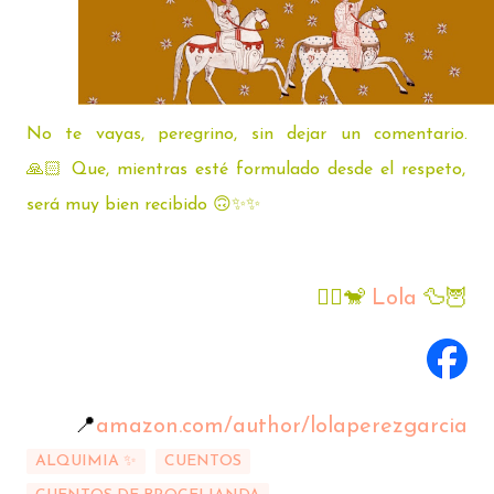
No te vayas, peregrino, sin dejar un comentario.
🙏🏻
Que, mientras esté formulado desde el respeto,
será muy bien recibido
🙃✨️✨️
🧚‍♀️🐒
Lola
🦆🦉
📍
amazon.com/author/lolaperezgarcia
ALQUIMIA ✨️
CUENTOS