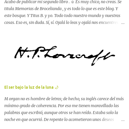
también, sentado en la lustro...
Acabo de publicar mi segundo libro . ☺️ Es muy chico, no creas. Se
titula Memorias de Brocelianda , y es todo lo que es este blog. Y
este bosque. Y Titus B. y yo. Todo todo nuestro mundo y nuestras
cosas. Eso es, sin duda. Sí, sí. Ojalá lo leas y ojalá nos encuentres
entre sus páginas color crema. Es lo que quise al componerlo, que
fuera una casa para ti . Y que te arropase si te hacía falta, igual que
al duende lo arropa la colcha de lino verde kiwi en cuantito tiene
algo de frío. Y que sea tu refugio , también. Y que me lo digas, si
puedes (o si quieres)... que me digas que lo conoces, que lo tienes
entre tus dedos, que te acompaña, que me harás muy feliz. 😇 📍
amazon.com/author/lolaperezgarcia 💫
El ser bajo la luz de la luna 🌙
M organ no es hombre de letras; de hecho, su inglés carece del más
mínimo grado de coherencia. Por eso me tienen maravillado las
palabras que escribió, aunque otros se han reído. Estaba solo la
noche en que ocurrió. De repente lo acometieron unos deseos
incontenibles de escribir, y tomando la pluma redactó lo siguiente: