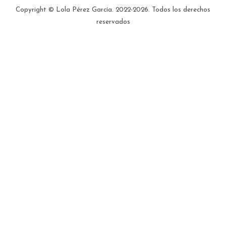
menos lo salvan. Que las secuelas de la enfermedad (dolores de
Copyright © Lola Pérez García. 2022-2026. Todos los derechos
vientre...
reservados