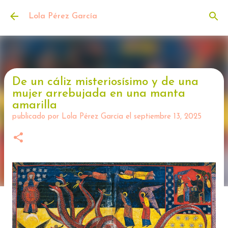
Ir al contenido principal
Lola Pérez García
De un cáliz misteriosísimo y de una
mujer arrebujada en una manta
amarilla
publicado por
Lola Pérez García
el
septiembre 13, 2025