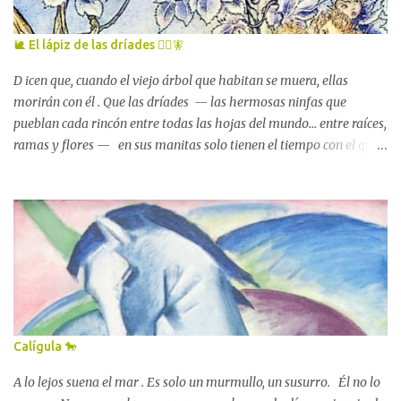
🐌 El lápiz de las dríades 🧚‍♀️🧚
D icen que, cuando el viejo árbol que habitan se muera, ellas
morirán con él . Que las dríades — las hermosas ninfas que
pueblan cada rincón entre todas las hojas del mundo... entre raíces,
ramas y flores — en sus manitas solo tienen el tiempo con el que
cuenta el árbol al que están unidas . La tarde que las vi por primera
vez , una de esas tardes luminosas y tibias de principios de febrero
en las que la vida se afana por renacer con tanta fuerza que es
imposible que, sobre la tierra, haya alguna criatura — por
anciana o niña que sea — que no perciba esa lucha, que no se
estremezca ante ese grito mudo. John William Waterhouse,
Hamadríade (1895) Que no alce los ojos al cielo y suspire de alivio:
— Ya se van — se oirá decir a todos los ojos, muy bajito, casi con
miedo — : las sombras, todas las sombras se van ya ... Esa tarde —
Calígula 🐎
decía — , las dríades me hicieron un regalo: el precioso lápiz que
unos duendes elaboraron para mí , siglos atrás...
A lo lejos suena el mar . Es solo un murmullo, un susurro. Él no lo