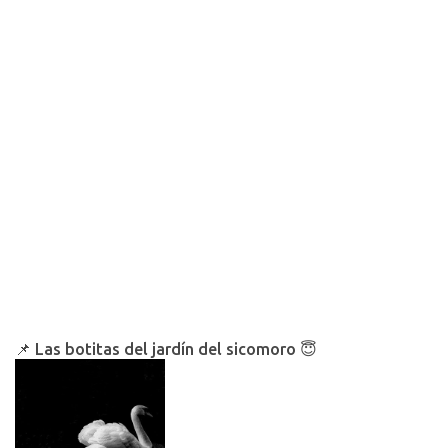
a
r
i
o
📌 Las botitas del jardín del sicomoro 😇