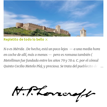
al duende lo arropa la colcha de lino verde kiwi en cuantito tiene
algo de frío. Y que sea tu refugio , también. Y que me lo digas, si
puedes (o si quieres)... que me digas que lo conoces, que lo tienes
entre tus dedos, que te acompaña, que me harás muy feliz. 😇 📍
amazon.com/author/lolaperezgarcia 💫
Repletito de todo lo bello ⚔️
N o es Mérida . De hecho, está un poco lejos — a una media hora
en coche de allí, más o menos — pero es romana también (
Metellinun fue fundada entre los años 79 y 78 a. C. por el cónsul
Quinto Cecilio Metelo Pío), y preciosa. Se trata del pueblecito de
Hernán Cortés , el conquistador del Imperio azteca. Está lleno de
historia... ahora que lo pienso, viajero, creo que nunca he visitado
un lugar tan pequeño y, a la vez, tan repletito de todo lo bello . A
ver, echa cuenta de lo que descubrí paso tras paso y ya verás como
acabas sacando una conclusión bastante bastante parecida. Es la
cuna del conquistador, ya ves. Y para él, en su honor, se erige una
estatua en una plaza grande y bonita . Voy a buscar una foto de