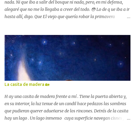
adentraban en las profundidades de la meseta rocosa. »En varios
nada. Ni que iba a salir del bosque ni nada, pero, en mi defensa,
lug...
alegaré que no me lo llegaba a creer del todo. 😳 Lo de q ue iba a ir
hasta allí, digo. Que El viejo que quería robar la primavera
formaría parte de este librito. Y que el día 16 lo iban a presentar en
la feria. Me hizo mucha ilusión. 😇 El vuelo de la palabra. La
poesía y el cuento en Extremadura en 2026 Lola Pérez García, "El
viejo que quería robar la primavera" Mira, aquí estoy sentada
junto a mis compañeros de El vuelo de la palabra . La poesía y el
cuento en Extremadura en 2026 . Mis compañeros del librito y yo
junto al alcalde de la ciudad y el concejal de cultura Fue muy
bonito estar allí. Los árboles del parque de San Francisco hicieron
mucho más llevadera mi saudade de la casita y del lago . Y del
La casita de madera 🏡
pequeño duende dormido , claro. 😊 Había muchísimos, mira:
Parque de San Francisco, Badajoz Badajoz estaba radiante. Sus
H ay una casita de madera frente a mí . Tiene la puerta abierta y,
calles tan viejit...
en su interior, la luz tenue de un candil hace pedazos las sombras
que pudieran querer adueñarse de los rincones. Detrás de la casita
hay un lago . Un lago inmenso cuya superficie navegan cisnes ,
decenas de cisnes. Desde el cielo la luna me mira . Una luna muy
grande que parece ansiosa por enjugar sus rayos en esas aguas