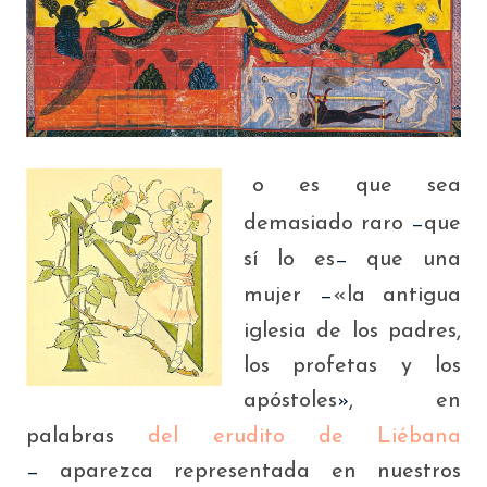
o es que sea
N
demasiado raro
que
—
sí lo es
que una
—
mujer
«la antigua
—
iglesia de los padres,
los profetas y los
apóstoles
, en
»
palabras
del erudito de Liébana
aparezca representada en nuestros
—