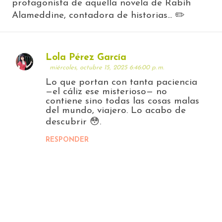
protagonista de aquella novela de Rabih
Alameddine, contadora de historias... ✏️
Lola Pérez García
C
miércoles, octubre 15, 2025 6:46:00 p. m.
Lo que portan con tanta paciencia
o
—el cáliz ese misterioso— no
m
contiene sino todas las cosas malas
del mundo, viajero. Lo acabo de
e
descubrir 😳.
n
RESPONDER
t
a
r
i
o