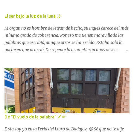
ella, espera, porfa. 🙏🏻 Lola Pérez García, "Estatua de Hernán
Cortés en Medellín" Mira, es esta. De la plaza enterita no tengo
El ser bajo la luz de la luna 🌙
ninguna imagen, 🤦🏻‍♀️ lo siento. Pero sigamos enumerando, viajero.
No nos detengamos que aún nos queda mucho camino por andar y
M organ no es hombre de letras; de hecho, su inglés carece del más
muchos...
mínimo grado de coherencia. Por eso me tienen maravillado las
palabras que escribió, aunque otros se han reído. Estaba solo la
noche en que ocurrió. De repente lo acometieron unos deseos
incontenibles de escribir, y tomando la pluma redactó lo siguiente:
«Me llamo Howard Phillips. Vivo en la calle College, 66,
Providence, Rhode Island. El 24 de noviembre de 1927 — no sé
siquiera en qué año estamos — me quedé dormido y tuve un
sueño; y desde entonces me ha sido imposible despertar. » Mi
sueño empezó en un paraje húmedo, pantanoso y cubierto de
cañas, bajo un cielo gris y otoñal, con un abrupto acantilado de
roca cubierta de líquenes, al norte. Impulsado por una vaga
curiosidad, subí por una grieta o hendidura de dicho precipicio,
De "El vuelo de la palabra" 🪶🪽
observando entonces que a uno y otro lado de las paredes se
abrían las negras bocas de numerosas madrigueras que se
E sta soy yo en la Feria del Libro de Badajoz. 😊 Sé que no te dije