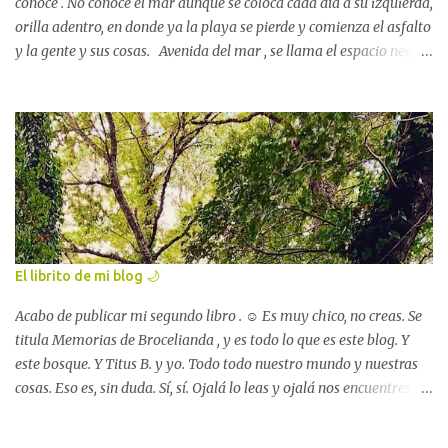
conoce . No conoce el mar aunque se coloca cada día a su izquierda,
orilla adentro, en donde ya la playa se pierde y comienza el asfalto
y la gente y sus cosas. Avenida del mar , se llama el espacio negro
por el que él trota, desde el alba hasta bien entrada la madrugada:
avenida del mar . Su dueño lo golpea con un látigo rabioso cada
vez que aparta la vista del frente, siguiendo el rastro del murmullo.
Y cuando no es su dueño es el miedo. El miedo que se extiende por
todas partes, que forma pitidos, vehículos que pasan a su lado casi
rozándolo, casi pisándole las pezuñas… Se llama Calígula, por
aquello de que su amo es un historiador fracasado. Tiene las crines
blancas trenzadas y la cola larga que apenas mueve para sacudirse
una mosca. Tiene muchos años y unas orejeras que no le dejan ver
El librito de mi blog 🌙
el mar. Mis vacaciones de verano las paso, día sí día
también, sentado en la lustro...
Acabo de publicar mi segundo libro . ☺️ Es muy chico, no creas. Se
titula Memorias de Brocelianda , y es todo lo que es este blog. Y
este bosque. Y Titus B. y yo. Todo todo nuestro mundo y nuestras
cosas. Eso es, sin duda. Sí, sí. Ojalá lo leas y ojalá nos encuentres
entre sus páginas color crema. Es lo que quise al componerlo, que
fuera una casa para ti . Y que te arropase si te hacía falta, igual que