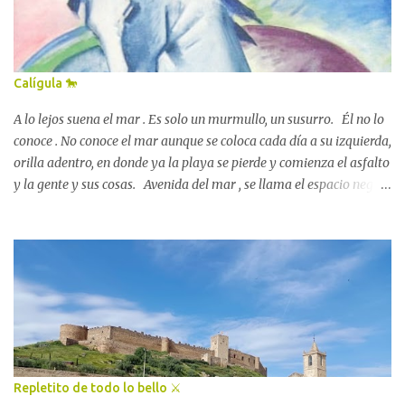
entre tus dedos, que te acompaña, que me harás muy feliz. 😇 📍
amazon.com/author/lolaperezgarcia 💫
Calígula 🐎
A lo lejos suena el mar . Es solo un murmullo, un susurro. Él no lo
conoce . No conoce el mar aunque se coloca cada día a su izquierda,
orilla adentro, en donde ya la playa se pierde y comienza el asfalto
y la gente y sus cosas. Avenida del mar , se llama el espacio negro
por el que él trota, desde el alba hasta bien entrada la madrugada:
avenida del mar . Su dueño lo golpea con un látigo rabioso cada
vez que aparta la vista del frente, siguiendo el rastro del murmullo.
Y cuando no es su dueño es el miedo. El miedo que se extiende por
todas partes, que forma pitidos, vehículos que pasan a su lado casi
rozándolo, casi pisándole las pezuñas… Se llama Calígula, por
aquello de que su amo es un historiador fracasado. Tiene las crines
blancas trenzadas y la cola larga que apenas mueve para sacudirse
una mosca. Tiene muchos años y unas orejeras que no le dejan ver
Repletito de todo lo bello ⚔️
el mar. Mis vacaciones de verano las paso, día sí día