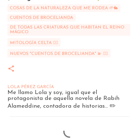
COSAS DE LA NATURALEZA QUE ME RODEA 🌱🐇
CUENTOS DE BROCELIANDA
DE TODAS LAS CRIATURAS QUE HABITAN EL REINO
MÁGICO
MITOLOGÍA CELTA 🧚‍♀️
NUEVOS "CUENTOS DE BROCELIANDA" 💫 🧝‍♀️
LOLA PÉREZ GARCÍA
Me llamo Lola y soy, igual que el
protagonista de aquella novela de Rabih
Alameddine, contadora de historias... ✏️
C
o