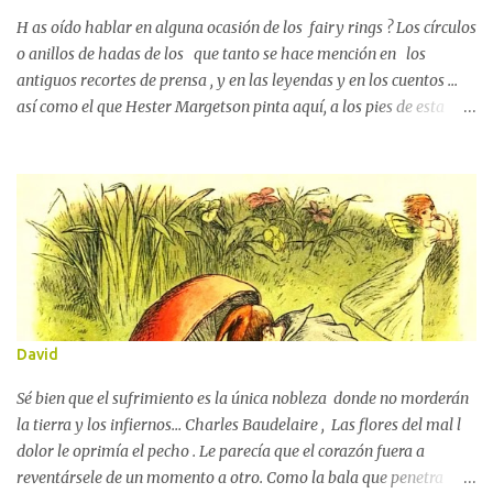
observando entonces que a uno y otro lado de las paredes se
abrían las negras bocas de numerosas madrigueras que se
H as oído hablar en alguna ocasión de los fairy rings ? Los círculos
adentraban en las profundidades de la meseta rocosa. »En varios
o anillos de hadas de los que tanto se hace mención en los
lug...
antiguos recortes de prensa , y en las leyendas y en los cuentos ...
así como el que Hester Margetson pinta aquí, a los pies de esta
niñita, mira: Hester Margetson O aquí, ante la muchacha que los
observa embelesada: Hester Margetson, "El hada del bosque" Son
champiñones — o setas,🍄no importa mucho eso, en realidad —
dispuestos en círculos casi perfectos📍 y formando micélios en el
subsuelo :📌 y constituyen la señal inequívoca que emiten los
bosques — y que incontables viajeros han necesitado a lo largo de
los siglos — para determinar que un lugar concreto está,
indudablemente y de alguna forma, habitado por las hadas.
Margaret Tarrant A veces los llaman corros de brujas (en algunos
David
lugares de Europa lo hacen así, pues se cree que marcan los sitios
secretos en los que las hechiceras celebran sus aque...
Sé bien que el sufrimiento es la única nobleza donde no morderán
la tierra y los infiernos… Charles Baudelaire , Las flores del mal l
dolor le oprimía el pecho . Le parecía que el corazón fuera a
reventársele de un momento a otro. Como la bala que penetra