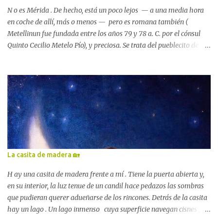
también, sentado en la lustro...
N o es Mérida . De hecho, está un poco lejos — a una media hora
en coche de allí, más o menos — pero es romana también (
Metellinun fue fundada entre los años 79 y 78 a. C. por el cónsul
Quinto Cecilio Metelo Pío), y preciosa. Se trata del pueblecito de
Hernán Cortés , el conquistador del Imperio azteca. Está lleno de
historia... ahora que lo pienso, viajero, creo que nunca he visitado
un lugar tan pequeño y, a la vez, tan repletito de todo lo bello . A
ver, echa cuenta de lo que descubrí paso tras paso y ya verás como
acabas sacando una conclusión bastante bastante parecida. Es la
cuna del conquistador, ya ves. Y para él, en su honor, se erige una
estatua en una plaza grande y bonita . Voy a buscar una foto de
ella, espera, porfa. 🙏🏻 Lola Pérez García, "Estatua de Hernán
Cortés en Medellín" Mira, es esta. De la plaza enterita no tengo
La casita de madera 🏡
ninguna imagen, 🤦🏻‍♀️ lo siento. Pero sigamos enumerando, viajero.
No nos detengamos que aún nos queda mucho camino por andar y
H ay una casita de madera frente a mí . Tiene la puerta abierta y,
muchos...
en su interior, la luz tenue de un candil hace pedazos las sombras
que pudieran querer adueñarse de los rincones. Detrás de la casita
hay un lago . Un lago inmenso cuya superficie navegan cisnes ,