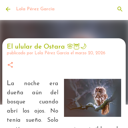
Ir al contenido principal
Lola Pérez García
El ulular de Ostara 🌸🦉🌙
publicado por
Lola Pérez García
el
marzo 20, 2026
L
a noche era
dueña aún del
bosque cuando
abrí los ojos. No
tenía sueño. Solo