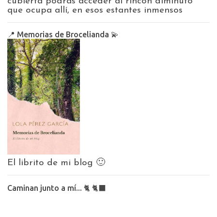
cubierta podrás acceder al rincón diminuto
que ocupa allí, en esos estantes inmensos
📍 Memorias de Brocelianda 💫
El librito de mi blog 🙂
Caminan junto a mí... 🐈 🐈‍⬛