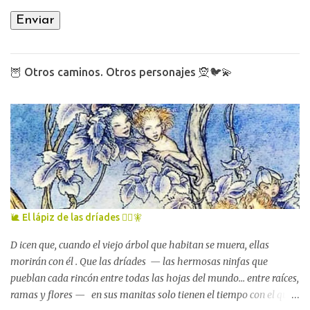
🦉 Otros caminos. Otros personajes 🧝🐦💫
🐌 El lápiz de las dríades 🧚‍♀️🧚
D icen que, cuando el viejo árbol que habitan se muera, ellas
morirán con él . Que las dríades — las hermosas ninfas que
pueblan cada rincón entre todas las hojas del mundo... entre raíces,
ramas y flores — en sus manitas solo tienen el tiempo con el que