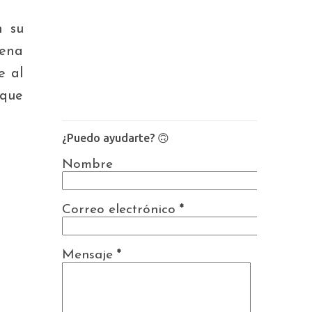
n su
lena
e al
 que
¿Puedo ayudarte? 🙃
Nombre
Correo electrónico
*
Mensaje
*