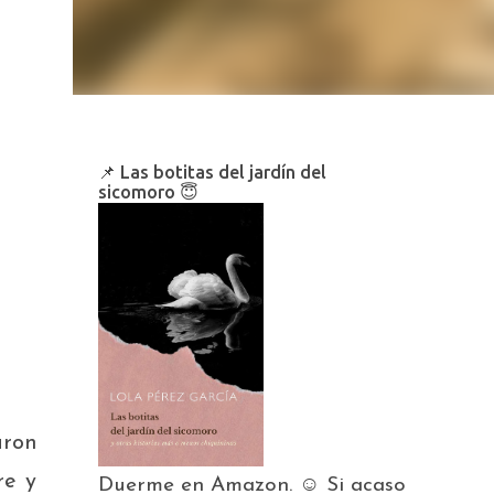
📌 Las botitas del jardín del
sicomoro 😇
aron
re y
Duerme en Amazon. ☺️ Si acaso