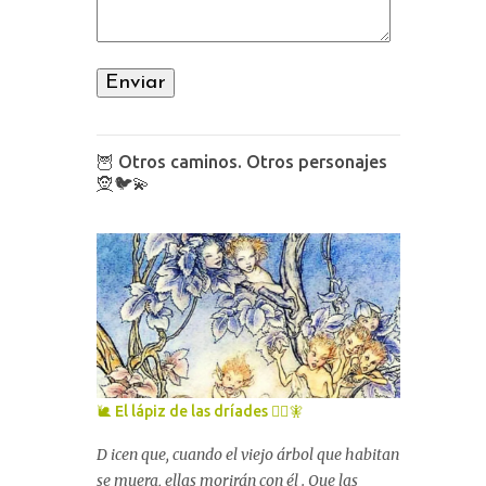
🦉 Otros caminos. Otros personajes
🧝🐦💫
🐌 El lápiz de las dríades 🧚‍♀️🧚
D icen que, cuando el viejo árbol que habitan
se muera, ellas morirán con él . Que las