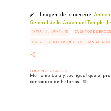
🖌 Imagen de cabecera:
Anónim
General de la Orden del Temple, Jer
COSAS DE LIBROS 📚
CUENTOS DE BROC
NUEVOS "CUENTOS DE BROCELIANDA" 💫 🧝‍♀️
LOLA PÉREZ GARCÍA
Me llamo Lola y soy, igual que el pr
contadora de historias... ✏️
C